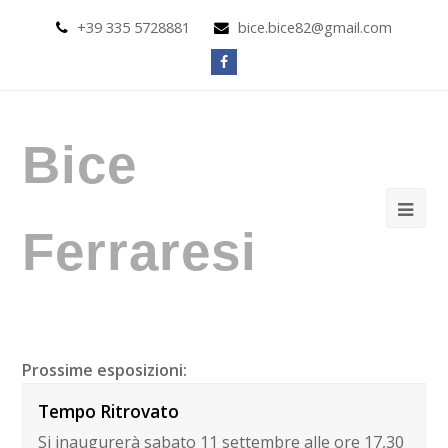
+39 335 5728881
bice.bice82@gmail.com
Facebook
Bice
Ope
Ferraresi
Mob
Me
Prossime esposizioni:
Tempo Ritrovato
Si inaugurerà sabato 11 settembre alle ore 17,30